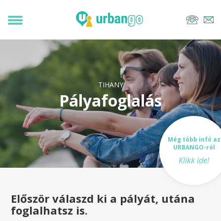
TIHANY
Pályafoglalás
Még több infó az
URBANGO-ról
Klikk ide!
Először válaszd ki a pályát, utána
foglalhatsz is.