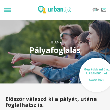
TIHANY
Pályafoglalás
Még több infó az
URBANGO-ról
Klikk ide!
Először válaszd ki a pályát, utána
foglalhatsz is.