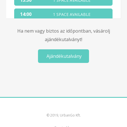
13:30
1 SPACE AVAILABLE
14:00
1 SPACE AVAILABLE
14:30
1 SPACE AVAILABLE
Ha nem vagy biztos az időpontban, vásárolj
ajándékutalványt!
15:00
1 SPACE AVAILABLE
Ajándékutalvány
15:30
1 SPACE AVAILABLE
© 2019, UrbanGo Kft.