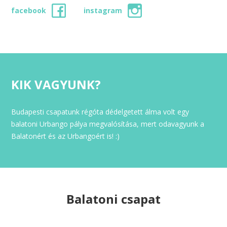
facebook
instagram
KIK VAGYUNK?
Budapesti csapatunk régóta dédelgetett álma volt egy
balatoni Urbango pálya megvalósítása, mert odavagyunk a
Balatonért és az Urbangoért is! :)
Balatoni csapat