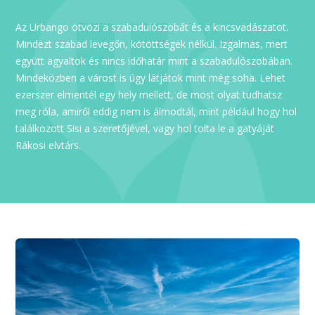
Az Urbango ötvözi a szabadulószobát és a kincsvadászatot.
Mindezt szabad levegőn, kötöttségek nélkül. Izgalmas, mert
együtt agyaltok és nincs időhatár mint a szabadulószobában.
Mindeközben a várost is úgy látjátok mint még soha. Lehet
ezerszer elmentél egy hely mellett, de most olyat tudhatsz
meg róla, amiről eddig nem is álmodtál, mint például hogy hol
találkozott Sisi a szeretőjével, vagy hol tolta le a gatyáját
Rákosi elvtárs.