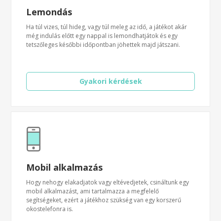
Lemondás
Ha túl vizes, túl hideg, vagy túl meleg az idő, a játékot akár
még indulás előtt egy nappal is lemondhatjátok és egy
tetszőleges későbbi időpontban jöhettek majd játszani.
Gyakori kérdések
Mobil alkalmazás
Hogy nehogy elakadjatok vagy eltévedjetek, csináltunk egy
mobil alkalmazást, ami tartalmazza a megfelelő
segítségeket, ezért a játékhoz szükség van egy korszerű
okostelefonra is.