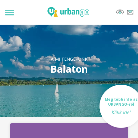
A MI TENGERÜNK
Balaton
Még több infó az
URBANGO-ról
Klikk ide!