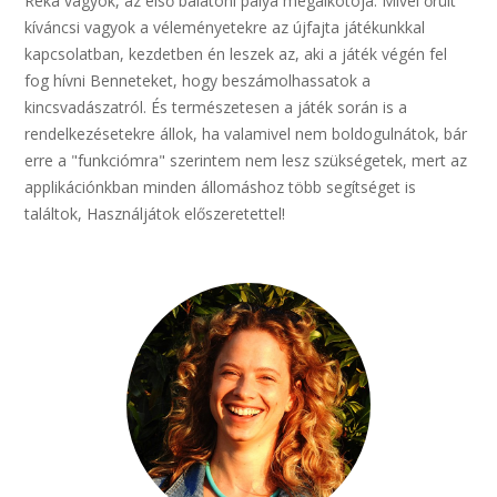
Réka vagyok, az első balatoni pálya megalkotója. Mivel őrült
kíváncsi vagyok a véleményetekre az újfajta játékunkkal
kapcsolatban, kezdetben én leszek az, aki a játék végén fel
fog hívni Benneteket, hogy beszámolhassatok a
kincsvadászatról. És természetesen a játék során is a
rendelkezésetekre állok, ha valamivel nem boldogulnátok, bár
erre a "funkciómra" szerintem nem lesz szükségetek, mert az
applikációnkban minden állomáshoz több segítséget is
találtok, Használjátok előszeretettel!