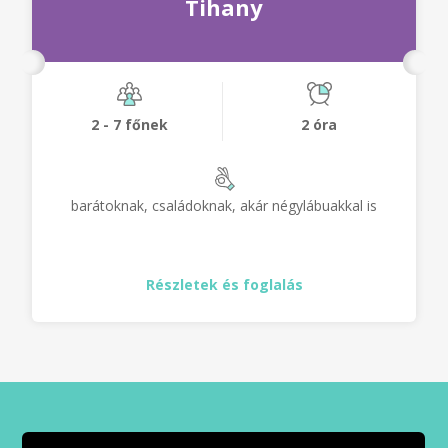
Tihany
2 - 7 főnek
2 óra
barátoknak, családoknak, akár négylábuakkal is
Részletek és foglalás