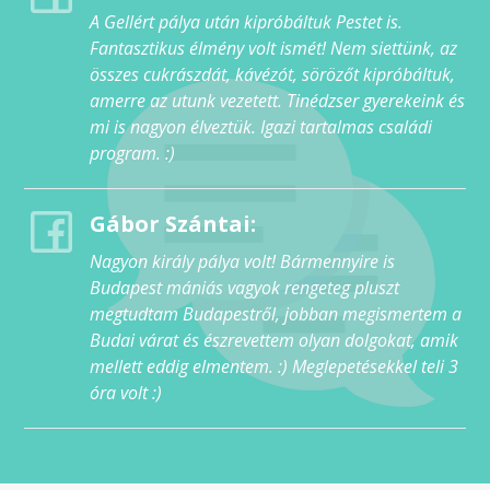
A Gellért pálya után kipróbáltuk Pestet is.
Fantasztikus élmény volt ismét! Nem siettünk, az
összes cukrászdát, kávézót, sörözőt kipróbáltuk,
amerre az utunk vezetett. Tinédzser gyerekeink és
mi is nagyon élveztük. Igazi tartalmas családi
program. :)
Gábor Szántai:
Nagyon király pálya volt! Bármennyire is
Budapest mániás vagyok rengeteg pluszt
megtudtam Budapestről, jobban megismertem a
Budai várat és észrevettem olyan dolgokat, amik
mellett eddig elmentem. :) Meglepetésekkel teli 3
óra volt :)